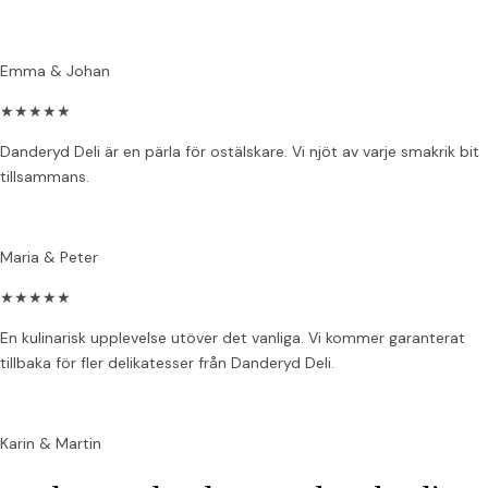
Emma & Johan
★
★
★
★
★
Danderyd Deli är en pärla för ostälskare. Vi njöt av varje smakrik bit
tillsammans.
Maria & Peter
★
★
★
★
★
En kulinarisk upplevelse utöver det vanliga. Vi kommer garanterat
tillbaka för fler delikatesser från Danderyd Deli.
Karin & Martin