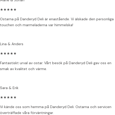
Marie & Johan
★
★
★
★
★
Ostarna på Danderyd Deli är enastående. Vi älskade den personliga
touchen och marmeladerna var himmelska!
Lina & Anders
★
★
★
★
★
Fantastiskt urval av ostar. Vårt besök på Danderyd Deli gav oss en
smak av kvalitet och värme.
Sara & Erik
★
★
★
★
★
Vi kände oss som hemma på Danderyd Deli. Ostarna och servicen
överträffade våra förväntningar.